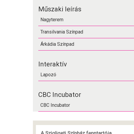
Műszaki leírás
Nagyterem
Transilvania Színpad
Árkádia Színpad
Interaktív
Lapozó
CBC Incubator
CBC Incubator
A Szigligeti Színház fenntartója