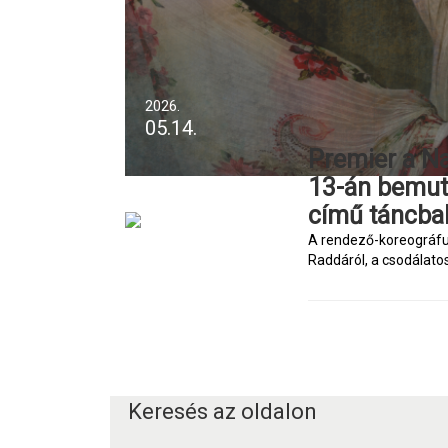
2026.
05.14.
Premier a Nagyvárad Táncegyüttesnél - május
13-án bemuta
című táncba
A rendező-koreográfus 
Raddáról, a csodálatos
Keresés az oldalon