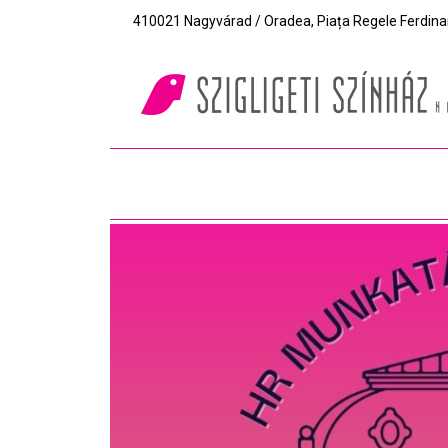
410021 Nagyvárad / Oradea, Piața Regele Ferdinand I