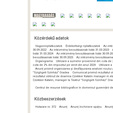
Közérdekű adatok
Vagyonnyilatkozatok
Érdekeltségi nyilatkozatok
Az inté
30.09.2022
Az intézmény beosztásainak listái 31.03.2023
listái 31.03.2024
Az intézmény beosztásainak listái 30.09.2
beosztásainak listái 30.09.2025
Az intézmény beosztásainak 
Organigrama
Utilizare a sumelor provenind din cota de 
cota de 2% din impozitul pe venit din anul 2024
Utilizare 
Anunț privind organizarea și desfășurarea analizei noulu
”Szigligeti Színház" Oradea
Comunicat privind rezultatul o
rezultatul obtinut de doamna Czvikker Katalin manager in eta
Czvikker Katalin, manager la Teatrul ”Szigligeti Szinház” Or
Centrul de resurse bibliografice în domeniul guvernării 
Közbeszerzések
Hotarare nr. 372
Anunț
Anunț închiriere spațiu
Anunț