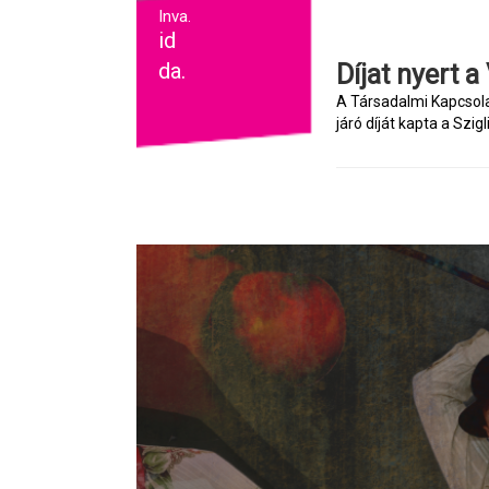
Inva.
id
da.
Díjat nyer
A Társadalmi Kapcsola
járó díját kapta a Szigli