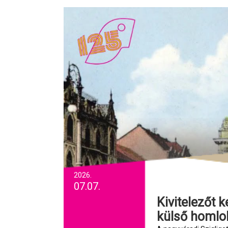
2026.
07.07.
Kivitelezőt keresünk a nagyváradi színházépület
külső homlok