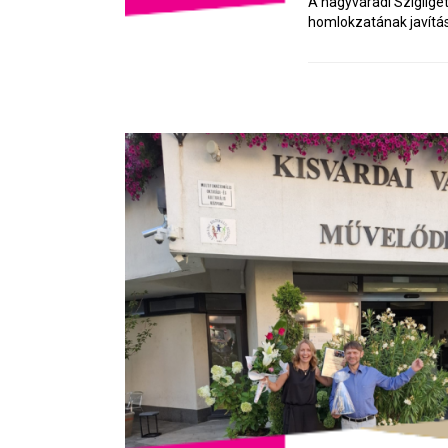
A nagyváradi Szigliget
homlokzatának javítási é