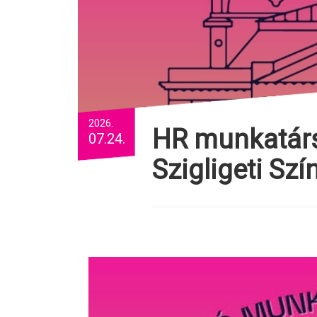
2026.
HR munkatársat keres a nagyváradi
07.24.
Szigligeti Sz