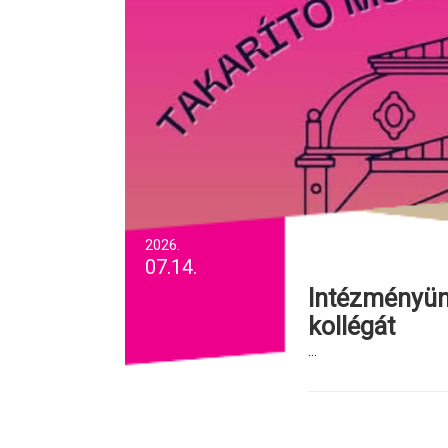
2026.
07.14.
Intézményünk takarítói munkakörbe keres
kollégát
...