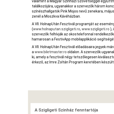
valamint a Magyar Színházi Szövetséggel együtt
találkozójára, ugyanakkor a szervezők három konce
színészhallgatók Pink Mojos nevű zenekara, május 
zenél a Moszkva Kávéházban.
A VII. HolnapUtán Fesztivál programját az esemény
(
www.holnaputan.szigligeti.ro
,
www.szigligeti.ro
),
szervezők felhívják az okostelefonnal rendelkezők 
hamarosan a FestivApp mobilapplikáció segítségéve
A VII. HolnapUtán Fesztivál előadásaira jegyek már
a
www.biletmaster.ro
oldalon. A szervezők ugyana
ki, amely a fesztivál négy tetszőlegesen kiválasz
érkező, az Imre Zoltán Program keretében készült
A Szigligeti Szinház fenntartója