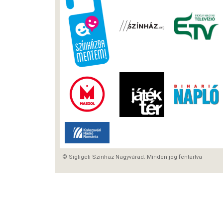
© Sigligeti Szinhaz Nagyvárad. Minden jog fentartva