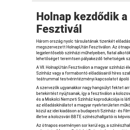
Holnap kezdődik a VII. HolnapUtán
Fesztivál
Három ország nyolc társulatának tizenkét előadás
megszervezett HolnapUtán Fesztiválon. Az ötnap
legjelentősebb színházi műhelyeiben, fiatal alkot
lehetőséget teremtsen pályakezdő tehetségek s
A VII. HolnapUtán Fesztiválon a magyar színházi él
Színház vagy a formabontó előadásairól híres sza
teátrummal testvérintézményi kapcsolatot ápoló 
A szervezők ugyanakkor nagy hangsúlyt fektet arra
betekintést nyújtsanak, így a fesztiválon a kolozs
és a Miskolci Nemzeti Színház koprodukciója is lá
az előadáskínálatot a magyar nyelvterületen műkö
közül az idei kiadáson a budapesti Színház- és 
illetve a kolozsvári BBTE színészhallgatói is képvi
Az ötnapos eseményen sor kerül egy, a színészha