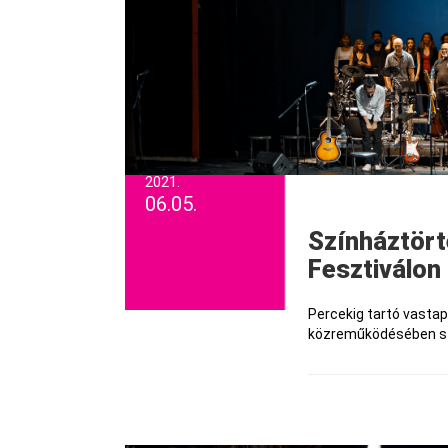
2021.
06.05.
Színháztörténeti pillanatok a HolnapUtán
Fesztiválon
Percekig tartó vasta
közreműködésében szín