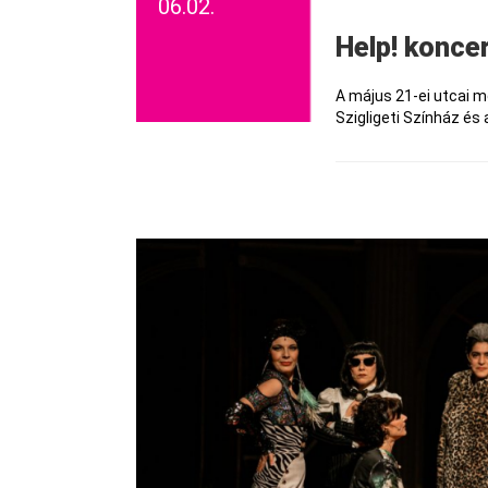
06.02.
Help! konc
A május 21-ei utcai 
Szigligeti Színház és 