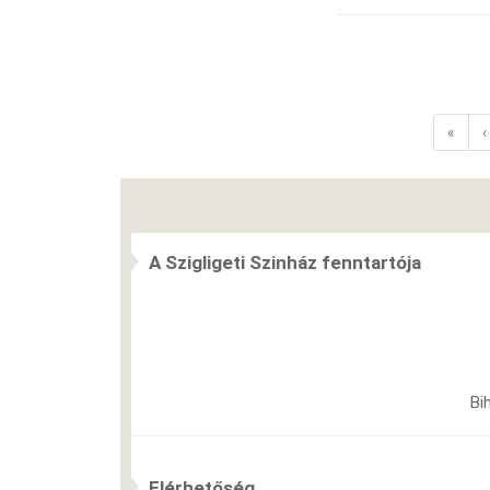
«
‹
A Szigligeti Szinház fenntartója
Bi
Elérhetőség