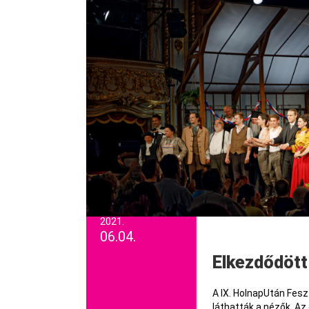
2021.
06.04.
Elkezdődött
A IX. HolnapUtán Fesz
láthatták a nézők. Az