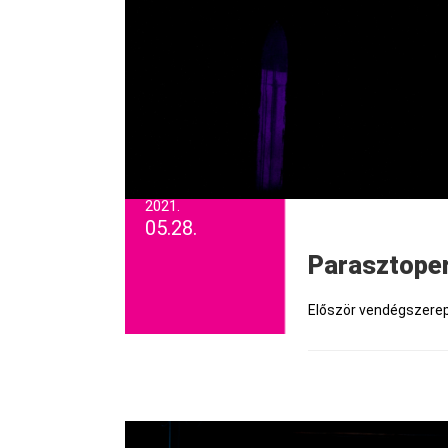
2021.
05.28.
Parasztope
Először vendégszerepe