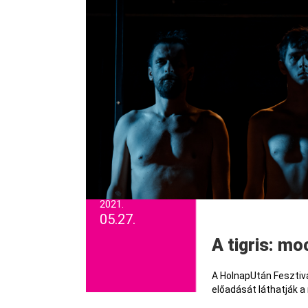
2021.
05.27.
A tigris: 
A HolnapUtán Fesztivá
előadását láthatják a 