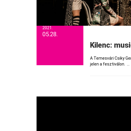
2021.
05.28.
Kilenc: mu
A Temesvári Csiky Ger
jelen a fesztiválon. ...